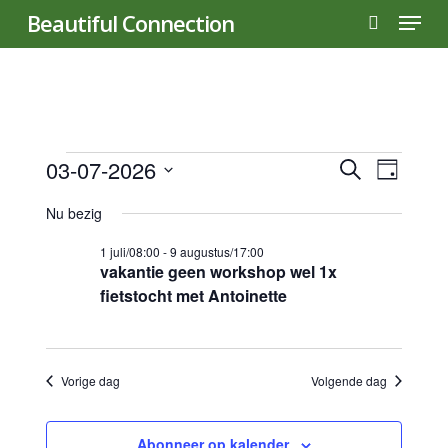
Menu
Skip
Beautiful Connection
to
search
main
content
Evenementen
Evene
03-07-2026
Even
Zoeken
Dag
Selecteer
weer
Zoeke
Nu bezig
in
een
navig
datum.
en
1 juli/08:00
-
9 augustus/17:00
vakantie geen workshop wel 1x
3
fietstocht met Antoinette
weerg
naviga
juli
Vorige dag
Volgende dag
2026
Abonneer op kalender