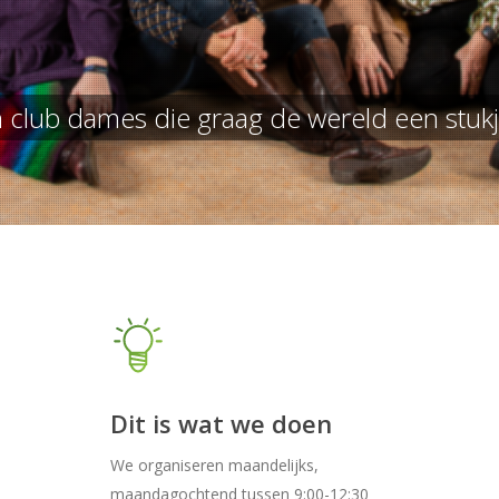
en club dames die graag de wereld een stu
Dit is wat we doen
We organiseren maandelijks,
maandagochtend tussen 9:00-12:30