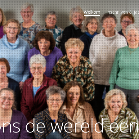
Welkom
Inschrijven & 
o
n
s
d
e
w
e
r
e
l
d
e
e