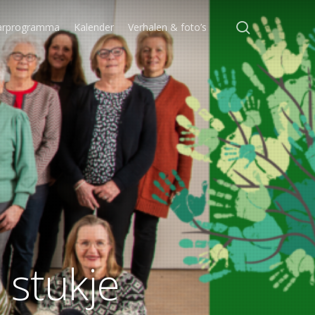
search
jaarprogramma
Kalender
Verhalen & foto’s
n
s
t
u
k
j
e