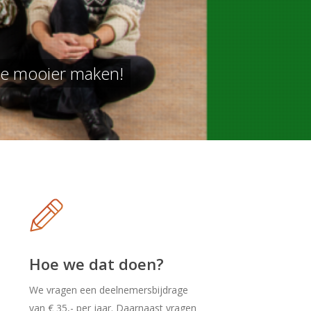
kje mooier maken!
Hoe we dat doen?
We vragen een deelnemersbijdrage
van € 35,- per jaar. Daarnaast vragen