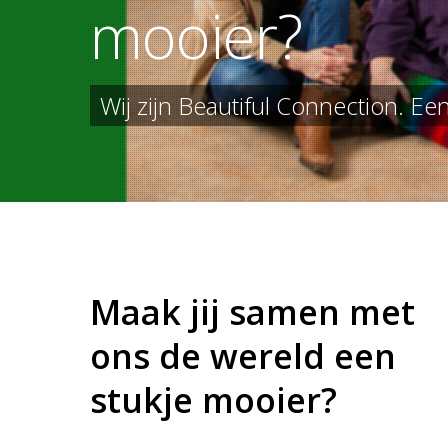
m
o
o
i
e
r
?
Wij zijn Beautiful Connection. E
Hit enter to search or ESC to close
Maak jij samen met
ons de wereld een
stukje mooier?