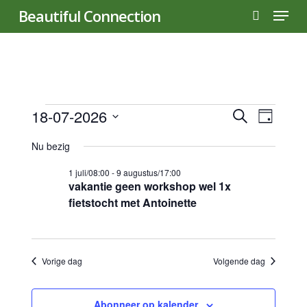
Menu
Skip
Beautiful Connection
to
search
main
content
Evenementen
Evene
18-07-2026
Even
Zoeken
Dag
Selecteer
weer
Zoeke
Nu bezig
in
een
navig
datum.
en
1 juli/08:00
-
9 augustus/17:00
vakantie geen workshop wel 1x
18
fietstocht met Antoinette
weerg
naviga
juli
Vorige dag
Volgende dag
2026
Abonneer op kalender