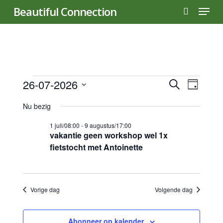
Menu
Skip
Beautiful Connection
to
search
main
content
Evenementen
Evene
26-07-2026
Even
Zoeken
Dag
Selecteer
weer
Zoeke
Nu bezig
in
een
navig
datum.
en
1 juli/08:00
-
9 augustus/17:00
vakantie geen workshop wel 1x
26
fietstocht met Antoinette
weerg
naviga
juli
Vorige dag
Volgende dag
2026
Abonneer op kalender