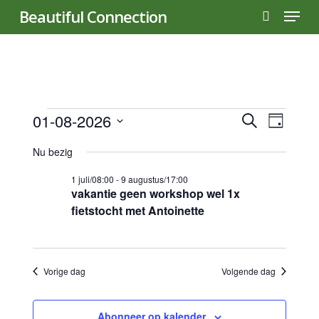
Menu
Skip
Beautiful Connection
to
search
main
content
Evenementen
Evene
01-08-2026
Even
Zoeken
Dag
Selecteer
weer
Zoeke
Nu bezig
in
een
navig
datum.
en
1 juli/08:00
-
9 augustus/17:00
vakantie geen workshop wel 1x
1
fietstocht met Antoinette
weerg
naviga
augustus
Vorige dag
Volgende dag
2026
Abonneer op kalender