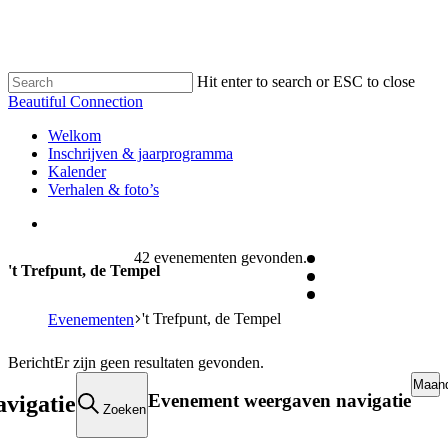
Skip
to
main
content
Hit enter to search or ESC to close
Close
Beautiful Connection
Search
search
Menu
Welkom
Inschrijven & jaarprogramma
Kalender
Verhalen & foto’s
search
42 evenementen gevonden.
't Trefpunt, de Tempel
't Trefpunt, de Tempel
Evenementen
Evenementen
Bericht
Er zijn geen resultaten gevonden.
Maan
Evenement weergaven navigatie
vigatie
Zoeken