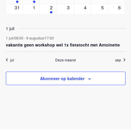
evenement
evenement
evenementen
evenementen
evenementen
evenementen
evene
0
0
1
0
0
0
0
31
1
2
3
4
5
6
evenementen
evenementen
evenement
evenementen
evenementen
evenementen
evene
1 juli
1 juli/08:00
-
9 augustus/17:00
vakantie geen workshop wel 1x fietstocht met Antoinette
jul
Deze maand
sep
Abonneer op kalender