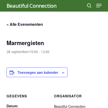
Menu
Skip
Beautiful Connection
to
search
main
content
« Alle Evenementen
Marmergieten
28 september/10:00
-
12:00
Toevoegen aan kalender
GEGEVENS
ORGANISATOR
Datum:
Beautiful Connection