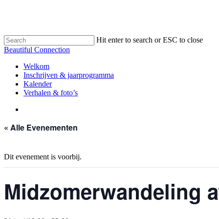
Skip
to
main
content
Hit enter to search or ESC to close
Close
Beautiful Connection
Search
search
Menu
Welkom
Inschrijven & jaarprogramma
Kalender
Verhalen & foto’s
search
« Alle Evenementen
Dit evenement is voorbij.
Midzomerwandeling 