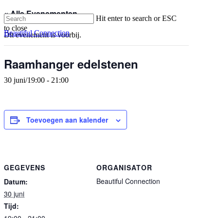
Skip
« Alle Evenementen
Hit enter to search or ESC
to
searc
Men
to close
main
Beautiful Connection
Dit evenement is voorbij.
Close
content
Search
Raamhanger edelstenen
30 juni/19:00
-
21:00
Toevoegen aan kalender
GEGEVENS
ORGANISATOR
Beautiful Connection
Datum:
30 juni
Tijd:
19:00 - 21:00