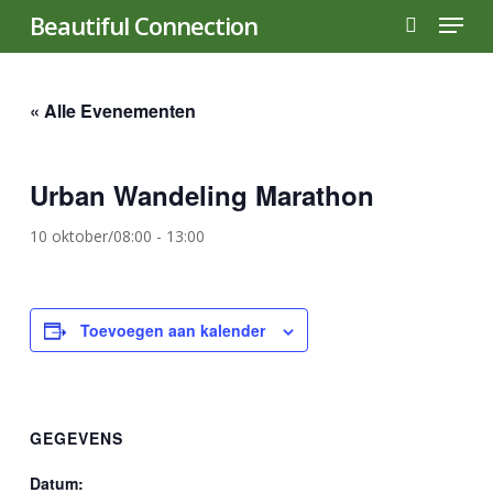
Menu
Skip
Beautiful Connection
to
search
main
content
« Alle Evenementen
Urban Wandeling Marathon
10 oktober/08:00
-
13:00
Toevoegen aan kalender
GEGEVENS
Datum: