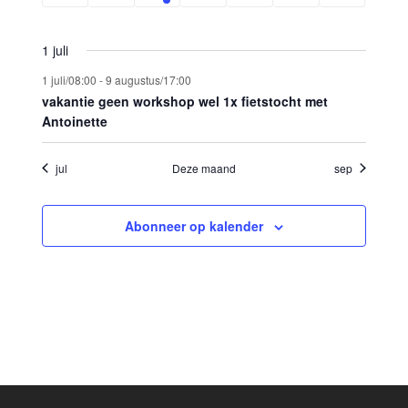
evenementen
evenementen
evenement
evenementen
evenementen
evenementen
eveneme
1 juli
1 juli/08:00
-
9 augustus/17:00
vakantie geen workshop wel 1x fietstocht met
Antoinette
jul
Deze maand
sep
Abonneer op kalender