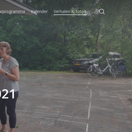
search
jaarprogramma
Kalender
Verhalen & foto’s
021