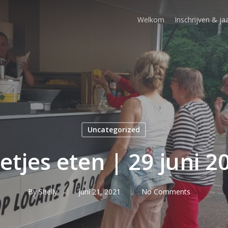
Welkom
Inschrijven & 
Uncategorized
ietjes eten | 29 juni 2
By
Shelly
juni 21, 2021
No Comments