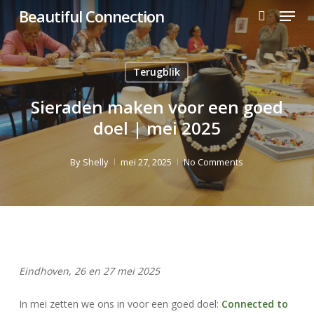
Menu
Skip
Beautiful Connection
to
search
main
content
Terugblik
Sieraden maken voor een goed
doel | mei 2025
By
Shelly
mei 27, 2025
No Comments
Eindhoven, 26 en 27 mei 2025
In mei zetten we ons in voor een goed doel:
Connected to