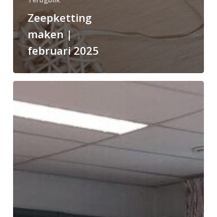
Zeepketting
maken |
februari 2025
Gastlezing
damesclub
Brein
in
Nuenen