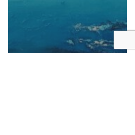
Terugblik
Schilderworkshop semi
abstract 3D-zeelandschap |
januari 2025