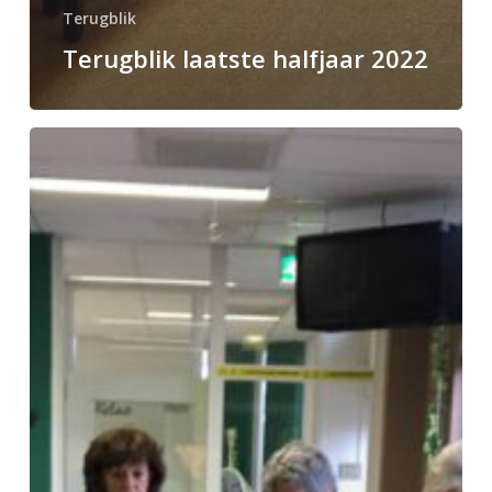
Terugblik
Terugblik laatste halfjaar 2022
Terugblik
op
het
eerste
half
jaar
van
2022!