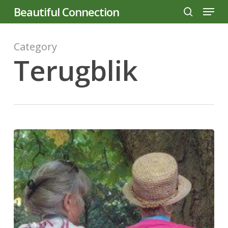
Menu
Skip
Beautiful Connection
to
search
main
Category
content
Terugblik
Midzomerwandeling
|
juli
2023